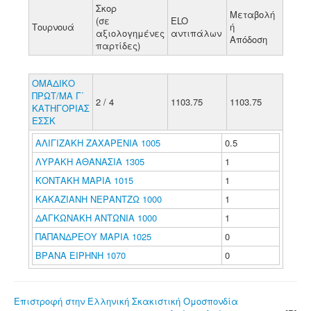
Σκορ
Μεταβολή
(σε
ELO
Τουρνουά
ή
αξιολογημένες
αντιπάλων
Απόδοση
παρτίδες)
ΟΜΑΔΙΚΟ
ΠΡΩΤ/ΜΑ Γ΄
2 / 4
1103.75
1103.75
ΚΑΤΗΓΟΡΙΑΣ
ΕΣΣΚ
ΑΛΙΓΙΖΑΚΗ ΖΑΧΑΡΕΝΙΑ 1005
0.5
ΛΥΡΑΚΗ ΑΘΑΝΑΣΙΑ 1305
1
ΚΟΝΤΑΚΗ ΜΑΡΙΑ 1015
1
ΚΑΚΑΖΙΑΝΗ ΝΕΡΑΝΤΖΩ 1000
1
ΔΑΓΚΩΝΑΚΗ ΑΝΤΩΝΙΑ 1000
1
ΠΑΠΑΝΔΡΕΟΥ ΜΑΡΙΑ 1025
0
ΒΡΑΝΑ ΕΙΡΗΝΗ 1070
0
Επιστροφή στην Ελληνική Σκακιστική Ομοσπονδία