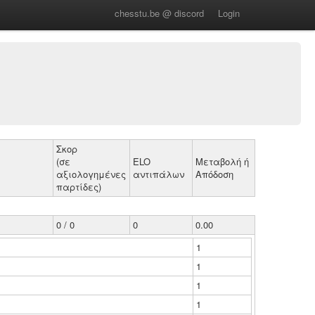
chesstu.be @ discord
Login
Σκορ
(σε
ELO
Μεταβολή ή
αξιολογημένες
αντιπάλων
Απόδοση
παρτίδες)
0 / 0
0
0.00
1
1
1
1