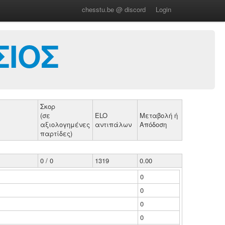
chesstu.be @ discord
Login
ΣΙΟΣ
Σκορ
(σε
ELO
Μεταβολή ή
αξιολογημένες
αντιπάλων
Απόδοση
παρτίδες)
0 / 0
1319
0.00
0
0
0
0