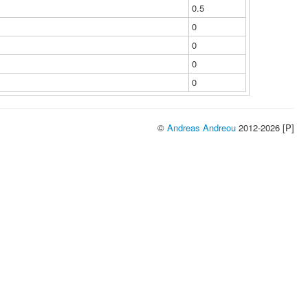
0.5
0
0
0
0
©
Andreas Andreou
2012-2026 [P]