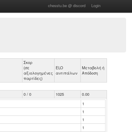
chesstu.be @ discord
Login
Σκορ
(σε
ELO
Μεταβολή ή
αξιολογημένες
αντιπάλων
Απόδοση
παρτίδες)
0 / 0
1025
0.00
1
1
1
1