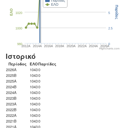
Παρτίδες
ΕΛΟ
Παρτίδες
ΕΛΟ
1020
5
1000
2.5
980
0
2012A
2014A
2016A
2018A
2020A
2022A
2024A
2026A
Highcharts.com
Ιστορικό
Περίοδος
ΕΛΟ
Παρτίδες
2026A
1043
0
2025B
1043
0
2025A
1043
0
2024B
1043
0
2024A
1043
0
2023B
1043
0
2023Α
1043
0
2022B
1043
0
2022A
1043
0
2021B
1043
0
2021A
1043
0