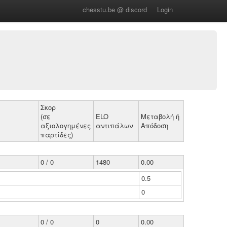
chesstu.be @ discord
Login
Σκορ
(σε
ELO
Μεταβολή ή
αξιολογημένες
αντιπάλων
Απόδοση
παρτίδες)
0 / 0
1480
0.00
0.5
0
0 / 0
0
0.00