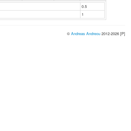
0.5
1
©
Andreas Andreou
2012-2026 [P]