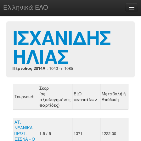
Ελληνικά ΕΛΟ
Περί
ΙΣΧΑΝΙΔΗΣ
ΗΛΙΑΣ
chesstu.be @ discord
Login
Περίοδος 2014A
: 1040 -> 1085
Σκορ
(σε
ELO
Μεταβολή ή
Τουρνουά
αξιολογημένες
αντιπάλων
Απόδοση
παρτίδες)
ΑΤ.
ΝΕΑΝΙΚΑ
ΠΡΩΤ.
1.5 / 5
1371
1222.00
ΕΣΣΝΑ - Ο