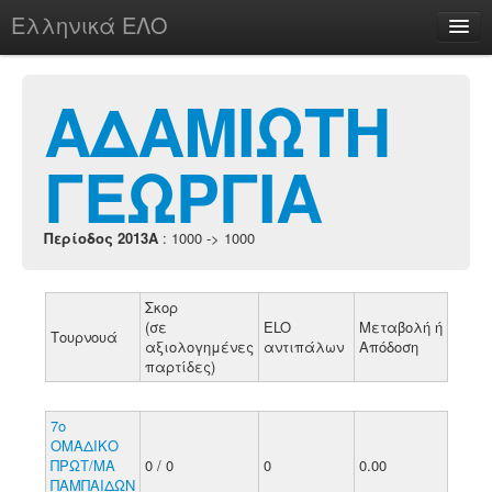
Ελληνικά ΕΛΟ
Περί
ΑΔΑΜΙΩΤΗ
ΓΕΩΡΓΙΑ
chesstu.be @ discord
Login
Περίοδος 2013A
: 1000 -> 1000
Σκορ
(σε
ELO
Μεταβολή ή
Τουρνουά
αξιολογημένες
αντιπάλων
Απόδοση
παρτίδες)
7ο
ΟΜΑΔΙΚΟ
ΠΡΩΤ/ΜΑ
0 / 0
0
0.00
ΠΑΜΠΑΙΔΩΝ