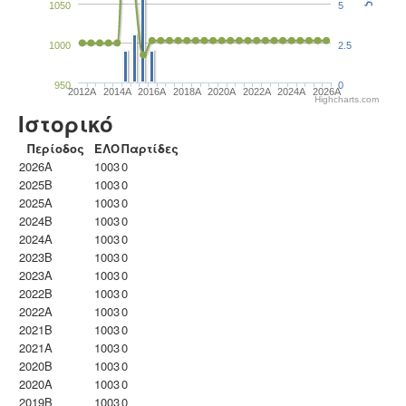
1050
5
1000
2.5
950
0
2012A
2014A
2016A
2018A
2020A
2022A
2024A
2026A
Highcharts.com
Ιστορικό
Περίοδος
ΕΛΟ
Παρτίδες
2026A
1003
0
2025B
1003
0
2025A
1003
0
2024B
1003
0
2024A
1003
0
2023B
1003
0
2023Α
1003
0
2022B
1003
0
2022A
1003
0
2021B
1003
0
2021A
1003
0
2020B
1003
0
2020A
1003
0
2019B
1003
0