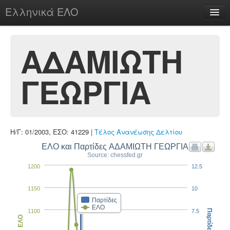
Ελληνικά ΕΛΟ
Περί
ΑΔΑΜΙΩΤΗ
ΓΕΩΡΓΙΑ
chesstu.be @ discord
Login
Η/Γ: 01/2003, ΕΣΟ: 41229 |
Τέλος Ανανέωσης Δελτίου
ΕΛΟ και Παρτίδες ΑΔΑΜΙΩΤΗ ΓΕΩΡΓΙΑ
Source: chessfed.gr
1200
12.5
1150
10
Παρτίδες
ΕΛΟ
1100
7.5
Παρτίδες
ΕΛΟ