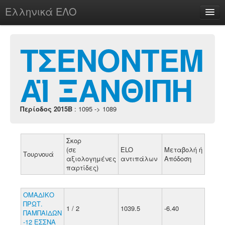
Ελληνικά ΕΛΟ
Περί
ΤΣΕΝΟΝΤΕΜ
ΑΪ ΞΑΝΘΙΠΗ
chesstu.be @ discord
Login
Περίοδος 2015B
: 1095 -> 1089
Σκορ
(σε
ELO
Μεταβολή ή
Τουρνουά
αξιολογημένες
αντιπάλων
Απόδοση
παρτίδες)
ΟΜΑΔΙΚΟ
ΠΡΩΤ.
1 / 2
1039.5
-6.40
ΠΑΜΠΑΙΔΩΝ
-12 ΕΣΣΝΑ