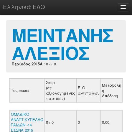
Ελληνικά ΕΛΟ
Περί
ΜΕΪΝΤΑΝΗΣ
ΑΛΕΞΙΟΣ
chesstu.be @ discord
Login
Περίοδος 2015A
: 0 -> 0
Σκορ
Μεταβολή
(σε
ELO
Τουρνουά
ή
αξιολογημένες
αντιπάλων
Απόδοση
παρτίδες)
ΟΜΑΔΙΚΟ
ΑΝΑΠΤ.ΚΥΠΕΛΛΟ
0 / 0
0
0.00
ΠΑΙΔΩΝ -14
ΕΣΣΝΑ 2015