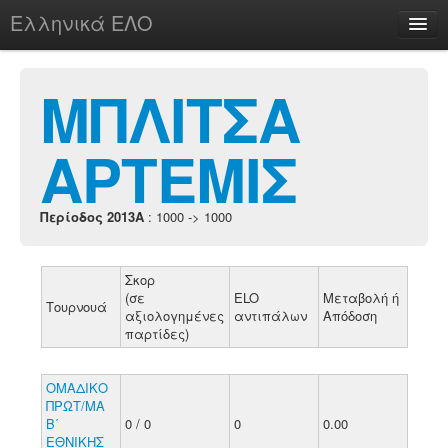
Ελληνικά ΕΛΟ
Περί
ΜΠΛΙΤΣΑ
ΑΡΤΕΜΙΣ
chesstu.be @ discord
Login
Περίοδος 2013A
: 1000 -> 1000
Σκορ
(σε
ELO
Μεταβολή ή
Τουρνουά
αξιολογημένες
αντιπάλων
Απόδοση
παρτίδες)
ΟΜΑΔΙΚΟ
ΠΡΩΤ/ΜΑ
Β΄
0 / 0
0
0.00
ΕΘΝΙΚΗΣ