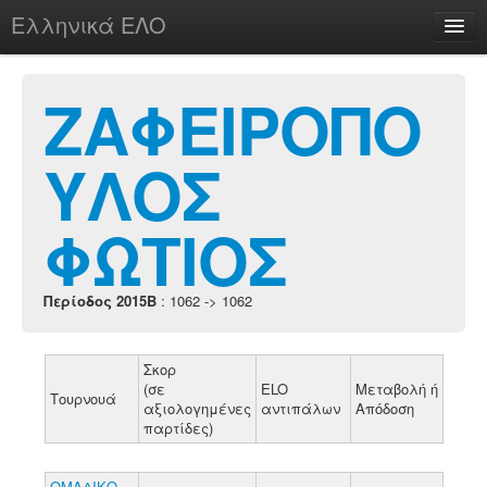
Ελληνικά ΕΛΟ
Περί
ΖΑΦΕΙΡΟΠΟ
ΥΛΟΣ
chesstu.be @ discord
Login
ΦΩΤΙΟΣ
Περίοδος 2015B
: 1062 -> 1062
Σκορ
(σε
ELO
Μεταβολή ή
Τουρνουά
αξιολογημένες
αντιπάλων
Απόδοση
παρτίδες)
ΟΜΑΔΙΚΟ