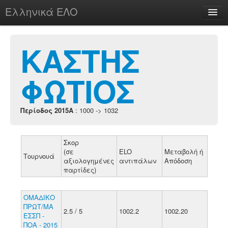
Ελληνικά ΕΛΟ
Περί
ΚΑΣΤΗΣ
ΦΩΤΙΟΣ
chesstu.be @ discord
Login
Περίοδος 2015A
: 1000 -> 1032
Σκορ
(σε
ELO
Μεταβολή ή
Τουρνουά
αξιολογημένες
αντιπάλων
Απόδοση
παρτίδες)
ΟΜΑΔΙΚΟ
ΠΡΩΤ/ΜΑ
2.5 / 5
1002.2
1002.20
ΕΣΣΠ -
ΠΟΑ - 2015