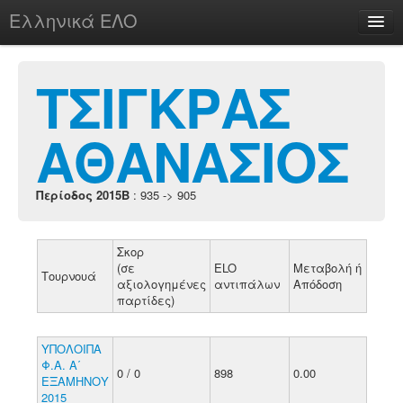
Ελληνικά ΕΛΟ
Περί
ΤΣΙΓΚΡΑΣ
ΑΘΑΝΑΣΙΟΣ
chesstu.be @ discord
Login
Περίοδος 2015B
: 935 -> 905
Σκορ
(σε
ELO
Μεταβολή ή
Τουρνουά
αξιολογημένες
αντιπάλων
Απόδοση
παρτίδες)
ΥΠΟΛΟΙΠΑ
Φ.Α. Α΄
0 / 0
898
0.00
ΕΞΑΜΗΝΟΥ
2015