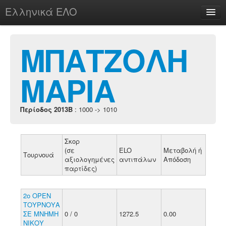
Ελληνικά ΕΛΟ
Περί
ΜΠΑΤΖΟΛΗ
ΜΑΡΙΑ
chesstu.be @ discord
Login
Περίοδος 2013B
: 1000 -> 1010
Σκορ
(σε
ELO
Μεταβολή ή
Τουρνουά
αξιολογημένες
αντιπάλων
Απόδοση
παρτίδες)
2ο ΟΡΕΝ
ΤΟΥΡΝΟΥΑ
ΣΕ ΜΝΗΜΗ
0 / 0
1272.5
0.00
ΝΙΚΟΥ