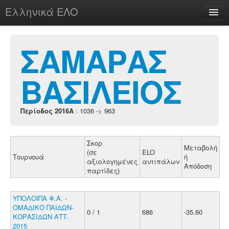
Ελληνικά ΕΛΟ
Περί
ΣΑΜΑΡΑΣ
ΒΑΣΙΛΕΙΟΣ
chesstu.be @ discord
Login
Περίοδος 2016A
: 1036 -> 963
Σκορ
Μεταβολή
(σε
ELO
Τουρνουά
ή
αξιολογημένες
αντιπάλων
Απόδοση
παρτίδες)
ΥΠΟΛΟΙΠΑ Φ.Α. -
ΟΜΑΔΙΚΟ ΠΑΙΔΩΝ-
0 / 1
686
-35.60
ΚΟΡΑΣΙΔΩΝ ΑΤΤ.
2015