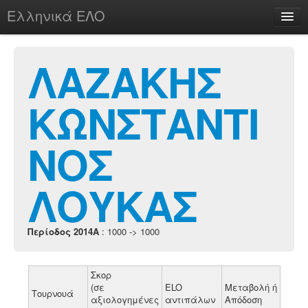
Ελληνικά ΕΛΟ
Περί
ΛΑΖΑΚΗΣ
ΚΩΝΣΤΑΝΤΙ
chesstu.be @ discord
Login
ΝΟΣ
ΛΟΥΚΑΣ
Περίοδος 2014A
: 1000 -> 1000
Σκορ
(σε
ELO
Μεταβολή ή
Τουρνουά
αξιολογημένες
αντιπάλων
Απόδοση