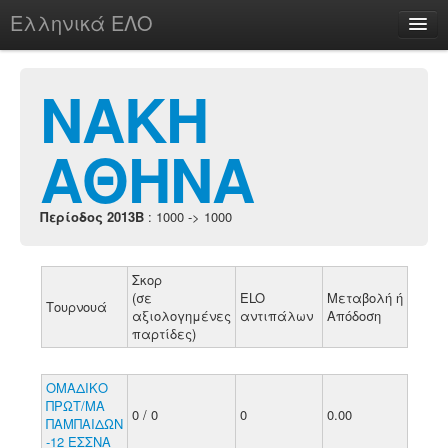
Ελληνικά ΕΛΟ
Περί
ΝΑΚΗ
ΑΘΗΝΑ
chesstu.be @ discord
Login
Περίοδος 2013B
: 1000 -> 1000
Σκορ
(σε
ELO
Μεταβολή ή
Τουρνουά
αξιολογημένες
αντιπάλων
Απόδοση
παρτίδες)
ΟΜΑΔΙΚΟ
ΠΡΩΤ/ΜΑ
0 / 0
0
0.00
ΠΑΜΠΑΙΔΩΝ
-12 ΕΣΣΝΑ