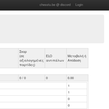
chesstu.be @ discord
Login
Σκορ
(σε
ELO
Μεταβολή ή
αξιολογημένες
αντιπάλων
Απόδοση
παρτίδες)
0 / 0
0
0.00
1
1
0
0