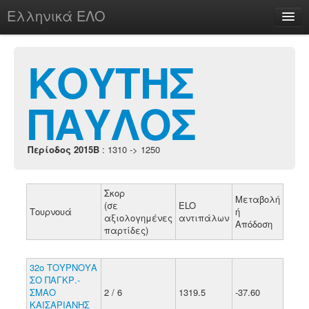
Ελληνικά ΕΛΟ
Περί
ΚΟΥΤΗΣ
ΠΑΥΛΟΣ
chesstu.be @ discord
Login
Περίοδος 2015B
: 1310 -> 1250
Σκορ
Μεταβολή
(σε
ELO
Τουρνουά
ή
αξιολογημένες
αντιπάλων
Απόδοση
παρτίδες)
32ο ΤΟΥΡΝΟΥΑ
ΣΟ ΠΑΓΚΡ.-
ΣΜΑΟ
2 / 6
1319.5
-37.60
ΚΑΙΣΑΡΙΑΝΗΣ