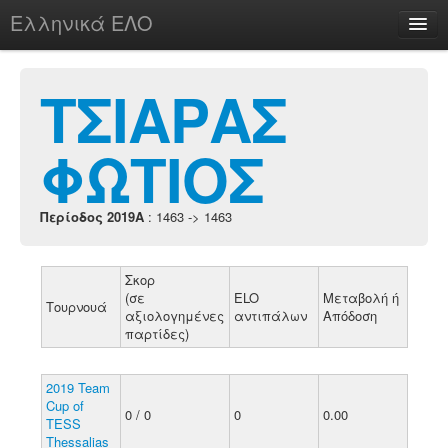
Ελληνικά ΕΛΟ
Περί
ΤΣΙΑΡΑΣ
ΦΩΤΙΟΣ
chesstu.be @ discord
Login
Περίοδος 2019A
: 1463 -> 1463
Σκορ
(σε
ELO
Μεταβολή ή
Τουρνουά
αξιολογημένες
αντιπάλων
Απόδοση
παρτίδες)
2019 Team
Cup of
0 / 0
0
0.00
TESS
Thessalias