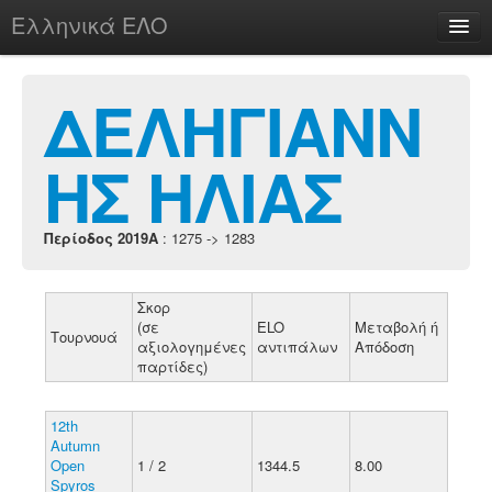
Ελληνικά ΕΛΟ
Περί
ΔΕΛΗΓΙΑΝΝ
ΗΣ ΗΛΙΑΣ
chesstu.be @ discord
Login
Περίοδος 2019A
: 1275 -> 1283
Σκορ
(σε
ELO
Μεταβολή ή
Τουρνουά
αξιολογημένες
αντιπάλων
Απόδοση
παρτίδες)
12th
Autumn
Open
1 / 2
1344.5
8.00
Spyros