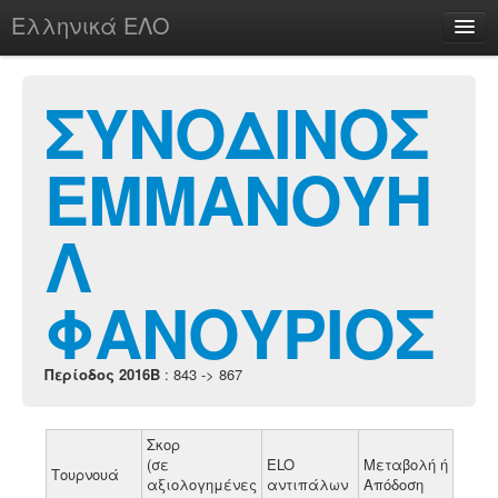
Ελληνικά ΕΛΟ
Περί
ΣΥΝΟΔΙΝΟΣ
ΕΜΜΑΝΟΥΗ
chesstu.be @ discord
Login
Λ
ΦΑΝΟΥΡΙΟΣ
Περίοδος 2016B
: 843 -> 867
Σκορ
(σε
ELO
Μεταβολή ή
Τουρνουά
αξιολογημένες
αντιπάλων
Απόδοση