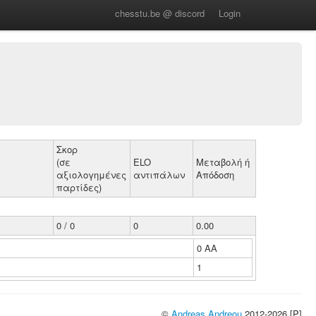
chesstu.be @ discord
Login
Σκορ
(σε
ELO
Μεταβολή ή
αξιολογημένες
αντιπάλων
Απόδοση
παρτίδες)
0 / 0
0
0.00
0 ΑΑ
1
©
Andreas Andreou
2012-2026 [P]