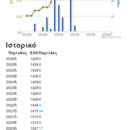
Παρτίδες
ΕΛΟ
1200
20
1000
10
800
0
2014A
2018A
2020A
2022A
2024A
2026A
Highcharts.com
Ιστορικό
Περίοδος
ΕΛΟ
Παρτίδες
2026A
1429
0
2025B
1429
0
2025A
1429
0
2024B
1429
0
2024A
1429
0
2023B
1429
0
2023Α
1429
0
2022B
1429
0
2022A
1429
4
2021B
1475
34
2021A
1310
0
2020B
1310
9
2020A
1267
17