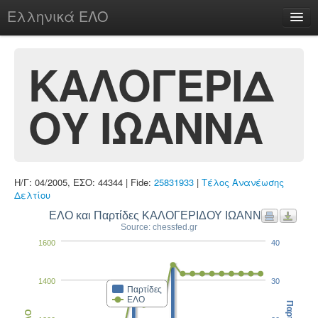
Ελληνικά ΕΛΟ
Περί
ΚΑΛΟΓΕΡΙΔ
ΟΥ ΙΩΑΝΝΑ
chesstu.be @ discord
Login
Η/Γ: 04/2005, ΕΣΟ: 44344 | Fide:
25831933
|
Τέλος Ανανέωσης
Δελτίου
ΕΛΟ και Παρτίδες ΚΑΛΟΓΕΡΙΔΟΥ ΙΩΑΝΝΑ
Source: chessfed.gr
1600
40
1400
30
Παρτίδες
ΕΛΟ