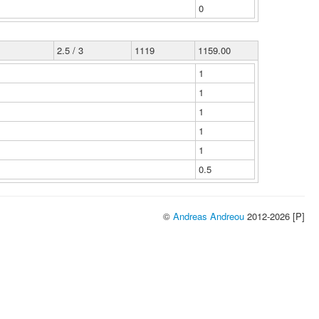
0
2.5 / 3
1119
1159.00
1
1
1
1
1
0.5
©
Andreas Andreou
2012-2026 [P]