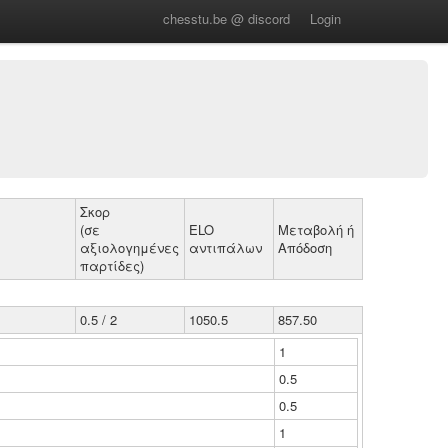
chesstu.be @ discord
Login
Σκορ
(σε
ELO
Μεταβολή ή
αξιολογημένες
αντιπάλων
Απόδοση
παρτίδες)
0.5 / 2
1050.5
857.50
1
0.5
0.5
1