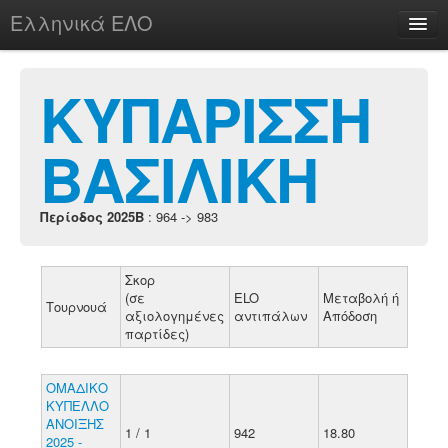
Ελληνικά ΕΛΟ
Περί
ΚΥΠΑΡΙΣΣΗ
ΒΑΣΙΛΙΚΗ
chesstu.be @ discord
Login
Περίοδος 2025B
: 964 -> 983
Σκορ
(σε
ELO
Μεταβολή ή
Τουρνουά
αξιολογημένες
αντιπάλων
Απόδοση
παρτίδες)
ΟΜΑΔΙΚΟ
ΚΥΠΕΛΛΟ
ΑΝΟΙΞΗΣ
1 / 1
942
18.80
2025 -