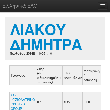
Ελληνικά ΕΛΟ
Περί
ΛΙΑΚΟΥ
ΔΗΜΗΤΡΑ
chesstu.be @ discord
Login
Περίοδος 2014B
: 1005 -> 0
Σκορ
Μεταβολή
(σε
ELO
Τουρνουά
ή
αξιολογημένες
αντιπάλων
Απόδοση
παρτίδες)
12ο
ΦΥΣΙΟΛΑΤΡΙΚΟ
0 / 0
1027
0.00
ΟΡΕΝ - B΄
GROUP