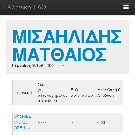
Ελληνικά ΕΛΟ
Περί
ΜΙΣΑΗΛΙΔΗΣ
ΜΑΤΘΑΙΟΣ
chesstu.be @ discord
Login
Περίοδος 2015A
: 1000 -> 0
Σκορ
(σε
ELO
Μεταβολή ή
Τουρνουά
αξιολογημένες
αντιπάλων
Απόδοση
παρτίδες)
ΝΕΑΝΙΚΑ
ΕΣΣΝΑ -
0 / 0
0
0.00
ΟΡΕΝ -8