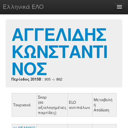
Ελληνικά ΕΛΟ
Περί
ΑΓΓΕΛΙΔΗΣ
ΚΩΝΣΤΑΝΤΙ
chesstu.be @ discord
Login
ΝΟΣ
Περίοδος 2015B
: 905 -> 862
Σκορ
Μεταβολή
(σε
ELO
Τουρνουά
ή
αξιολογημένες
αντιπάλων
Απόδοση
παρτίδες)
1ο ΝΕΑΝΙΚΟ