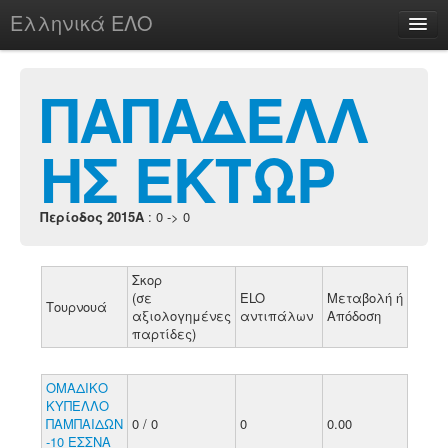
Ελληνικά ΕΛΟ
Περί
ΠΑΠΑΔΕΛΛ
ΗΣ ΕΚΤΩΡ
chesstu.be @ discord
Login
Περίοδος 2015A
: 0 -> 0
Σκορ
(σε
ELO
Μεταβολή ή
Τουρνουά
αξιολογημένες
αντιπάλων
Απόδοση
παρτίδες)
ΟΜΑΔΙΚΟ
ΚΥΠΕΛΛΟ
ΠΑΜΠΑΙΔΩΝ
0 / 0
0
0.00
-10 ΕΣΣΝΑ