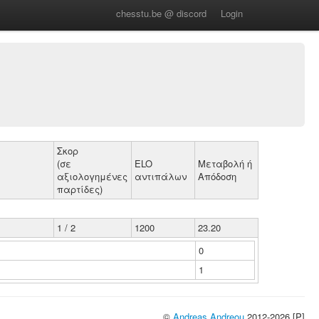
chesstu.be @ discord
Login
Σκορ
(σε
ELO
Μεταβολή ή
αξιολογημένες
αντιπάλων
Απόδοση
παρτίδες)
1 / 2
1200
23.20
0
1
©
Andreas Andreou
2012-2026 [P]