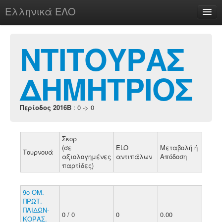
Ελληνικά ΕΛΟ
Περί
ΝΤΙΤΟΥΡΑΣ
ΔΗΜΗΤΡΙΟΣ
chesstu.be @ discord
Login
Περίοδος 2016B
: 0 -> 0
Σκορ
(σε
ELO
Μεταβολή ή
Τουρνουά
αξιολογημένες
αντιπάλων
Απόδοση
παρτίδες)
9ο ΟΜ.
ΠΡΩΤ.
ΠΑΙΔΩΝ-
0 / 0
0
0.00
ΚΟΡΑΣ.