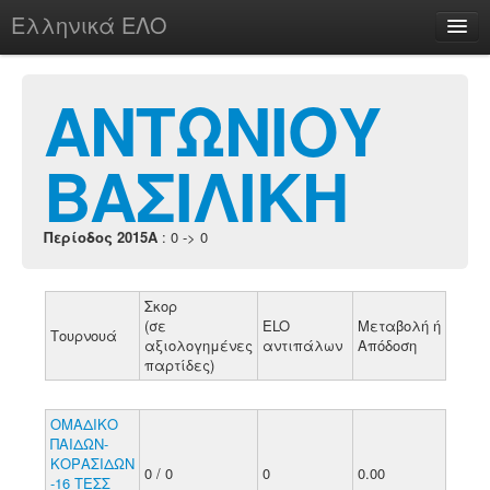
Ελληνικά ΕΛΟ
Περί
ΑΝΤΩΝΙΟΥ
ΒΑΣΙΛΙΚΗ
chesstu.be @ discord
Login
Περίοδος 2015A
: 0 -> 0
Σκορ
(σε
ELO
Μεταβολή ή
Τουρνουά
αξιολογημένες
αντιπάλων
Απόδοση
παρτίδες)
ΟΜΑΔΙΚΟ
ΠΑΙΔΩΝ-
ΚΟΡΑΣΙΔΩΝ
0 / 0
0
0.00
-16 ΤΕΣΣ