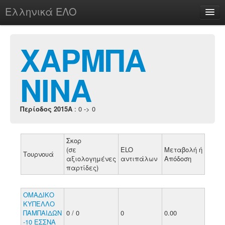
Ελληνικά ΕΛΟ
Περί
ΧΑΡΜΠΑ
ΝΙΝΑ
chesstu.be @ discord
Login
Περίοδος 2015A
: 0 -> 0
Σκορ
(σε
ELO
Μεταβολή ή
Τουρνουά
αξιολογημένες
αντιπάλων
Απόδοση
παρτίδες)
ΟΜΑΔΙΚΟ
ΚΥΠΕΛΛΟ
ΠΑΜΠΑΙΔΩΝ
0 / 0
0
0.00
-10 ΕΣΣΝΑ