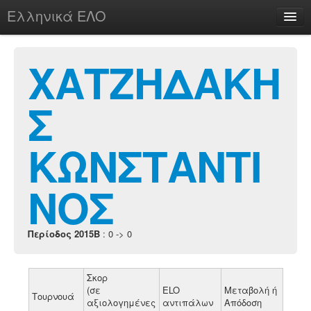
Ελληνικά ΕΛΟ
Περί
ΧΑΤΖΗΔΑΚΗ
Σ
chesstu.be @ discord
Login
ΚΩΝΣΤΑΝΤΙ
ΝΟΣ
Περίοδος 2015B
: 0 -> 0
Σκορ
(σε
ELO
Μεταβολή ή
Τουρνουά
αξιολογημένες
αντιπάλων
Απόδοση