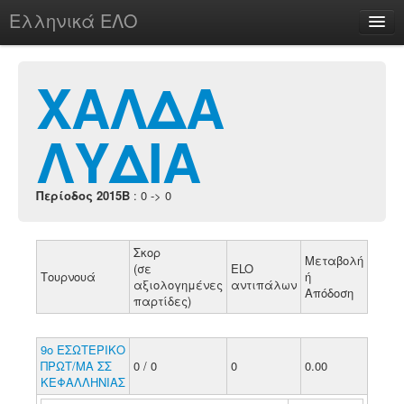
Ελληνικά ΕΛΟ
Περί
ΧΑΛΔΑ
ΛΥΔΙΑ
chesstu.be @ discord
Login
Περίοδος 2015B
: 0 -> 0
Σκορ
Μεταβολή
(σε
ELO
Τουρνουά
ή
αξιολογημένες
αντιπάλων
Απόδοση
παρτίδες)
9ο ΕΣΩΤΕΡΙΚΟ
ΠΡΩΤ/ΜΑ ΣΣ
0 / 0
0
0.00
ΚΕΦΑΛΛΗΝΙΑΣ