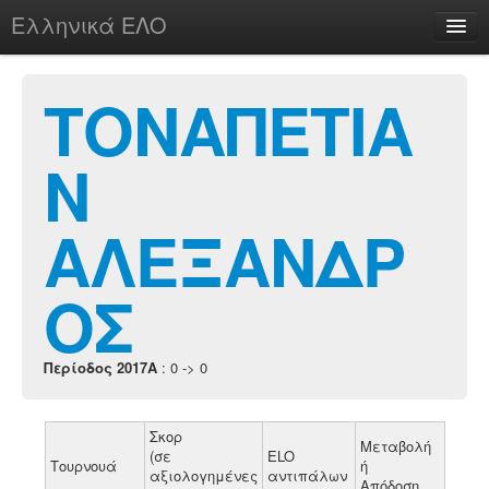
Ελληνικά ΕΛΟ
Περί
ΤΟΝΑΠΕΤΙΑ
Ν
chesstu.be @ discord
Login
ΑΛΕΞΑΝΔΡ
ΟΣ
Περίοδος 2017A
: 0 -> 0
Σκορ
Μεταβολή
(σε
ELO
Τουρνουά
ή
αξιολογημένες
αντιπάλων
Απόδοση