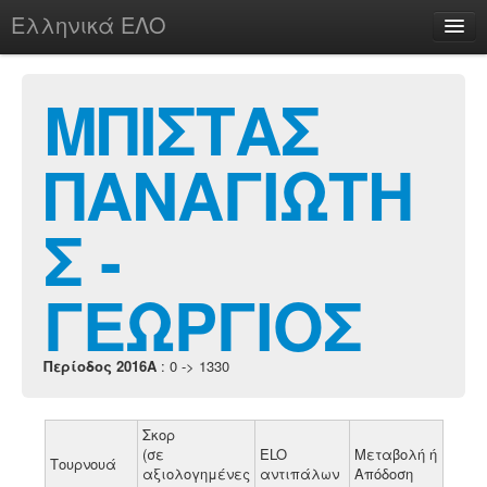
Ελληνικά ΕΛΟ
Περί
ΜΠΙΣΤΑΣ
ΠΑΝΑΓΙΩΤΗ
chesstu.be @ discord
Login
Σ -
ΓΕΩΡΓΙΟΣ
Περίοδος 2016A
: 0 -> 1330
Σκορ
(σε
ELO
Μεταβολή ή
Τουρνουά
αξιολογημένες
αντιπάλων
Απόδοση