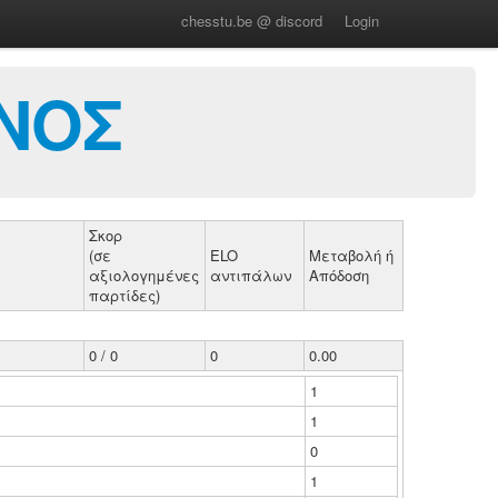
chesstu.be @ discord
Login
ΝΟΣ
Σκορ
(σε
ELO
Μεταβολή ή
αξιολογημένες
αντιπάλων
Απόδοση
παρτίδες)
0 / 0
0
0.00
1
1
0
1