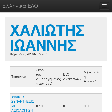
Ελληνικά ΕΛΟ
Περί
ΧΑΛΙΩΤΗΣ
ΙΩΑΝΝΗΣ
chesstu.be @ discord
Login
Περίοδος 2016A
: 0 -> 0
Σκορ
Μεταβολή
(σε
ELO
Τουρνουά
ή
αξιολογημένες
αντιπάλων
Απόδοση
παρτίδες)
ΦΙΛΙΚΕΣ
ΣΥΝΑΝΤΗΣΕΙΣ
ΜΕ
0 / 0
0
0.00
ΑΞΙΟΛΟΓΗΣΗ