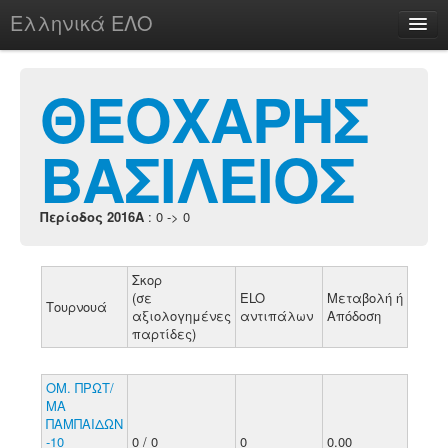
Ελληνικά ΕΛΟ
Περί
ΘΕΟΧΑΡΗΣ
ΒΑΣΙΛΕΙΟΣ
chesstu.be @ discord
Login
Περίοδος 2016A
: 0 -> 0
Σκορ
(σε
ELO
Μεταβολή ή
Τουρνουά
αξιολογημένες
αντιπάλων
Απόδοση
παρτίδες)
ΟΜ. ΠΡΩΤ/
ΜΑ
ΠΑΜΠΑΙΔΩΝ
-10
0 / 0
0
0.00