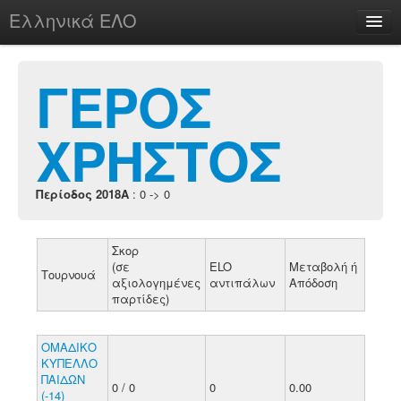
Ελληνικά ΕΛΟ
Περί
ΓΕΡΟΣ
ΧΡΗΣΤΟΣ
chesstu.be @ discord
Login
Περίοδος 2018A
: 0 -> 0
Σκορ
(σε
ELO
Μεταβολή ή
Τουρνουά
αξιολογημένες
αντιπάλων
Απόδοση
παρτίδες)
ΟΜΑΔΙΚΟ
ΚΥΠΕΛΛΟ
ΠΑΙΔΩΝ
0 / 0
0
0.00
(-14)