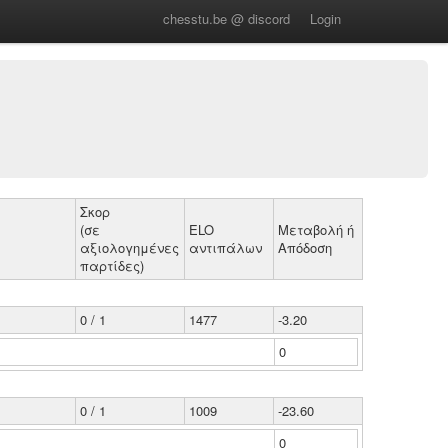
chesstu.be @ discord
Login
Σκορ
(σε
ELO
Μεταβολή ή
αξιολογημένες
αντιπάλων
Απόδοση
παρτίδες)
0 / 1
1477
-3.20
0
0 / 1
1009
-23.60
0