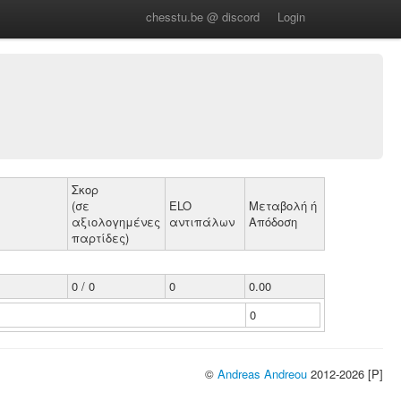
chesstu.be @ discord
Login
Σκορ
(σε
ELO
Μεταβολή ή
αξιολογημένες
αντιπάλων
Απόδοση
παρτίδες)
0 / 0
0
0.00
0
©
Andreas Andreou
2012-2026 [P]