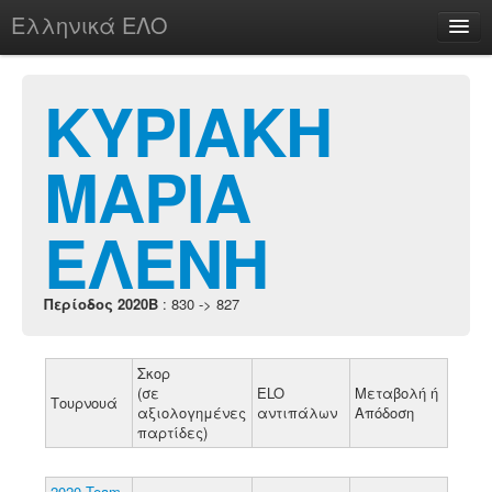
Ελληνικά ΕΛΟ
Περί
ΚΥΡΙΑΚΗ
ΜΑΡΙΑ
chesstu.be @ discord
Login
ΕΛΕΝΗ
Περίοδος 2020B
: 830 -> 827
Σκορ
(σε
ELO
Μεταβολή ή
Τουρνουά
αξιολογημένες
αντιπάλων
Απόδοση
παρτίδες)
2020 Team