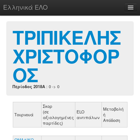
Ελληνικά ΕΛΟ
Περί
ΤΡΙΠΙΚΕΛΗΣ
ΧΡΙΣΤΟΦΟΡ
chesstu.be @ discord
Login
ΟΣ
Περίοδος 2018A
: 0 -> 0
Σκορ
Μεταβολή
(σε
ELO
Τουρνουά
ή
αξιολογημένες
αντιπάλων
Απόδοση
παρτίδες)
ΟΜΑΔΙΚΟ