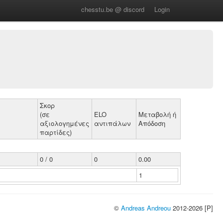
chesstu.be @ discord
Login
Σκορ
(σε
ELO
Μεταβολή ή
αξιολογημένες
αντιπάλων
Απόδοση
παρτίδες)
0 / 0
0
0.00
1
©
Andreas Andreou
2012-2026 [P]