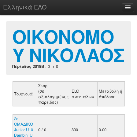
Ελληνικά ΕΛΟ
Περί
ΟΙΚΟΝΟΜΟ
Υ ΝΙΚΟΛΑΟΣ
chesstu.be @ discord
Login
Περίοδος 2019B
: 0 -> 0
Σκορ
(σε
ELO
Μεταβολή ή
Τουρνουά
αξιολογημένες
αντιπάλων
Απόδοση
παρτίδες)
2o
ΟΜΑΔΙΚΟ
Junior U10 -
0 / 0
830
0.00
Bambini U